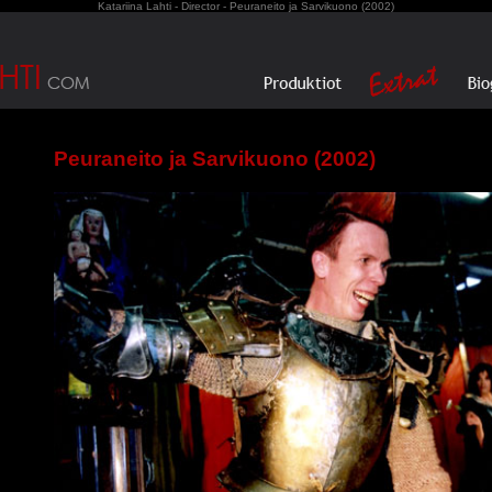
Katariina Lahti - Director - Peuraneito ja Sarvikuono (2002)
Peuraneito ja Sarvikuono (2002)