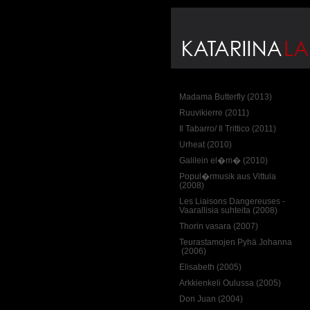
Madama Butterfly (2013)
Ruuvikierre (2011)
Il Tabarro/ Il Trittico (2011)
Urheat (2010)
Galilein el�m� (2010)
Popul�rmusik aus Vittula
(2008)
Les Liaisons Dangereuses -
Vaarallisia suhteita (2008)
Thorin vasara (2007)
Teurastamojen Pyhä Johanna
(2006)
Elisabeth (2005)
Arkkienkeli Oulussa (2005)
Don Juan (2004)