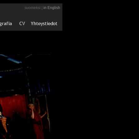
suomeksi |
in English