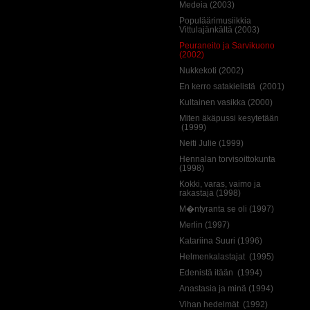
Medeia (2003)
Populäärimusiikkia
Vittulajänkältä (2003)
Peuraneito ja Sarvikuono
(2002)
Nukkekoti (2002)
En kerro satakielistä (2001)
Kultainen vasikka (2000)
Miten äkäpussi kesytetään
(1999)
Neiti Julie (1999)
Hennalan torvisoittokunta
(1998)
Kokki, varas, vaimo ja
rakastaja (1998)
M�ntyranta se oli (1997)
Merlin (1997)
Katariina Suuri (1996)
Helmenkalastajat (1995)
Edenistä itään (1994)
Anastasia ja minä (1994)
Vihan hedelmät (1992)